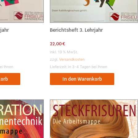
rjahr
Berichtsheft 3. Lehrjahr
22,00
€
inkl. 19 % MwSt.
zzgl.
Versandkosten
ei Ihnen
Lieferzeit:
in 3-4 Tagen bei Ihnen
korb
In den Warenkorb