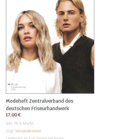
Modeheft Zentralverband des
deutschen Friseurhandwerk
17,00
€
inkl. 19 % MwSt.
zzgl.
Versandkosten
Lieferzeit:
in 3-4 Tagen bei Ihnen