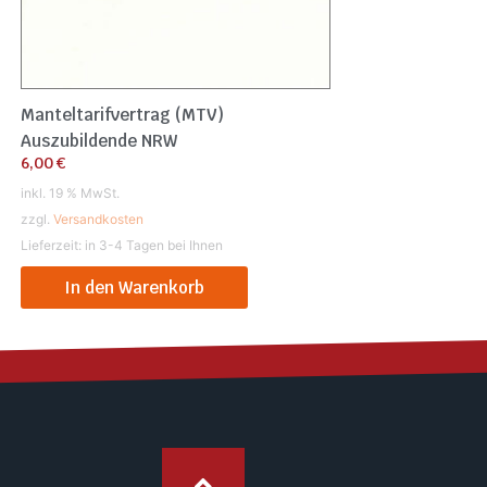
Manteltarifvertrag (MTV)
Auszubildende NRW
6,00
€
inkl. 19 % MwSt.
zzgl.
Versandkosten
Lieferzeit:
in 3-4 Tagen bei Ihnen
In den Warenkorb