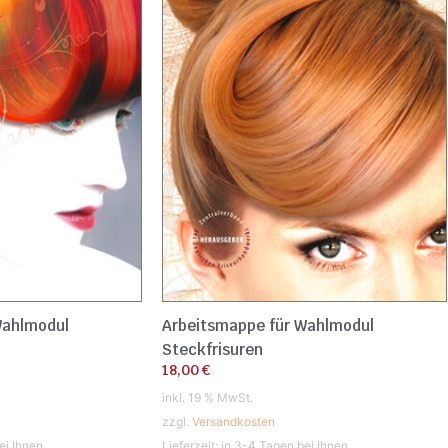
Wahlmodul
Arbeitsmappe für Wahlmodul
Steckfrisuren
18,00
€
inkl. 19 % MwSt.
zzgl.
Versandkosten
ei Ihnen
Lieferzeit:
in 3-4 Tagen bei Ihnen