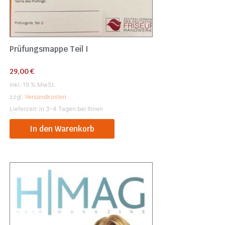
Prüfungsmappe Teil I
29,00
€
inkl. 19 % MwSt.
zzgl.
Versandkosten
Lieferzeit:
in 3-4 Tagen bei Ihnen
In den Warenkorb