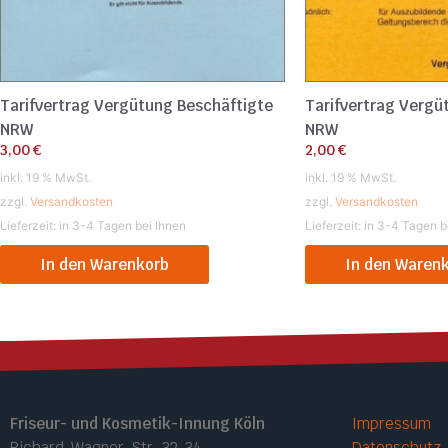
Tarifvertrag Vergütung Beschäftigte
Tarifvertrag Vergü
NRW
NRW
3,00
€
2,00
€
inkl. 19 % MwSt.
inkl. 19 % MwSt.
zzgl.
Versandkosten
zzgl.
Versandkosten
Lieferzeit:
in 3-4 Tagen bei Ihnen
Lieferzeit:
in 3-4 Tagen b
In den Warenkorb
In den Waren
Friseur- und Kosmetik-Innung Köln
Impressum
Richard-Wagner-Str. 32-34
Datenschutz