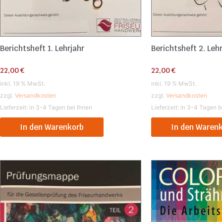
Berichtsheft 1. Lehrjahr
Berichtsheft 2. Leh
22,00
€
22,00
€
inkl. 19 % MwSt.
inkl. 19 % MwSt.
zzgl.
Versandkosten
zzgl.
Versandkosten
Lieferzeit:
in 3-4 Tagen bei Ihnen
Lieferzeit:
in 3-4 Tagen b
In den Warenkorb
In den Waren