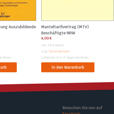
tung Auszubildende
Manteltarifvertrag (MTV)
Beschäftigte NRW
6,00
€
inkl. 19 % MwSt.
zzgl.
Versandkosten
ei Ihnen
Lieferzeit:
in 3-4 Tagen bei Ihnen
korb
In den Warenkorb
Besuchen Sie uns auf
Facebook