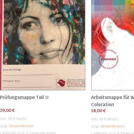
Prüfungsmappe Teil II
Arbeitsmappe für 
Coloration
29,00
€
18,00
€
inkl. 19 % MwSt.
inkl. 19 % MwSt.
zzgl.
Versandkosten
zzgl.
Versandkosten
Lieferzeit:
in 3-4 Tagen bei Ihnen
Lieferzeit:
in 3-4 Tagen b