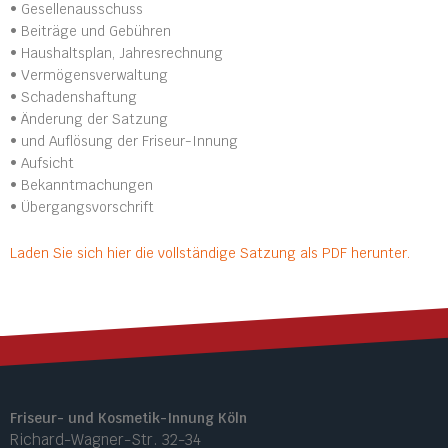
• Gesellenausschuss
• Beiträge und Gebühren
• Haushaltsplan, Jahresrechnung
• Vermögensverwaltung
• Schadenshaftung
• Änderung der Satzung
• und Auflösung der Friseur-Innung
• Aufsicht
• Bekanntmachungen
• Übergangsvorschrift
Laden Sie sich hier die vollständige Satzung als PDF herunter.
Friseur- und Kosmetik-Innung Köln
Richard-Wagner-Str. 32-34