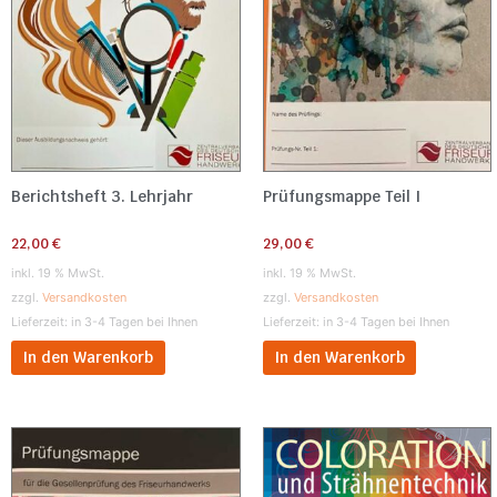
Berichtsheft 3. Lehrjahr
Prüfungsmappe Teil I
22,00
€
29,00
€
inkl. 19 % MwSt.
inkl. 19 % MwSt.
zzgl.
Versandkosten
zzgl.
Versandkosten
Lieferzeit:
in 3-4 Tagen bei Ihnen
Lieferzeit:
in 3-4 Tagen bei Ihnen
In den Warenkorb
In den Warenkorb