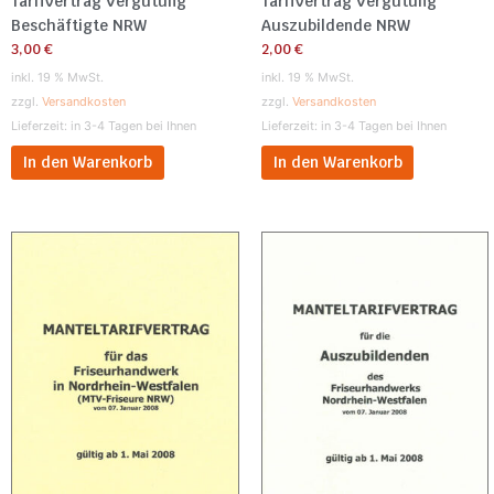
Tarifvertrag Vergütung
Tarifvertrag Vergütung
Beschäftigte NRW
Auszubildende NRW
3,00
€
2,00
€
inkl. 19 % MwSt.
inkl. 19 % MwSt.
zzgl.
Versandkosten
zzgl.
Versandkosten
Lieferzeit:
in 3-4 Tagen bei Ihnen
Lieferzeit:
in 3-4 Tagen bei Ihnen
In den Warenkorb
In den Warenkorb