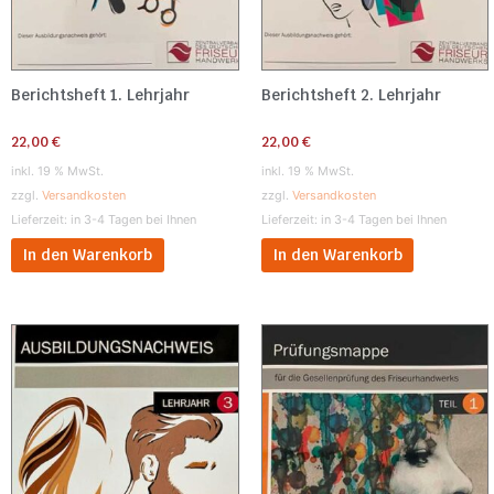
Berichtsheft 1. Lehrjahr
Berichtsheft 2. Lehrjahr
22,00
€
22,00
€
inkl. 19 % MwSt.
inkl. 19 % MwSt.
zzgl.
Versandkosten
zzgl.
Versandkosten
Lieferzeit:
in 3-4 Tagen bei Ihnen
Lieferzeit:
in 3-4 Tagen bei Ihnen
In den Warenkorb
In den Warenkorb