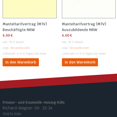
Manteltarifvertrag (MTV)
Manteltarifvertrag (MTV)
Beschäftigte NRW
Auszubildende NRW
6,00
€
6,00
€
inkl. 19 % MwSt.
inkl. 19 % MwSt.
zzgl.
Versandkosten
zzgl.
Versandkosten
Lieferzeit:
in 3-4 Tagen bei Ihnen
Lieferzeit:
in 3-4 Tagen bei Ihnen
In den Warenkorb
In den Warenkorb
Friseur- und Kosmetik-Innung Köln
Richard-Wagner-Str. 32-34
50674 Köln