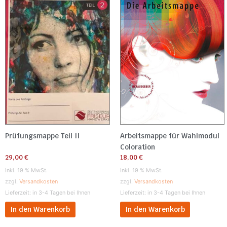
Prüfungsmappe Teil II
Arbeitsmappe für Wahlmodul
Coloration
29,00
€
18,00
€
inkl. 19 % MwSt.
inkl. 19 % MwSt.
zzgl.
Versandkosten
zzgl.
Versandkosten
Lieferzeit:
in 3-4 Tagen bei Ihnen
Lieferzeit:
in 3-4 Tagen bei Ihnen
In den Warenkorb
In den Warenkorb