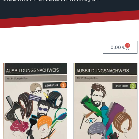
0
Waren
0,00
€